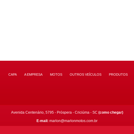
CAPA
A EMPRESA
MOTOS
OUTROS VEÍCULOS
PRODUTOS
Avenida Centenário, 5795 - Próspera - Criciúma - SC
(como chegar)
E-mail:
marlon@marlonmotos.com.br
8) 3433.3807
/
(48) 99157.8013
(acessórios)
/
(48) 98401