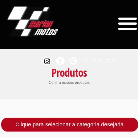
(48) 3433-3807
Produtos
Confira nossos produtos
MOTOS/VENDAS
(48) 98401-3734
Clique para selecionar a categoria desejada
ACESSÓRIOS/VENDAS