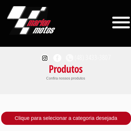
(48) 3433-3807
Produtos
Confira nossos produtos
MOTOS/VENDAS
(48) 98401-3734
Clique para selecionar a categoria desejada
ACESSÓRIOS/VENDAS