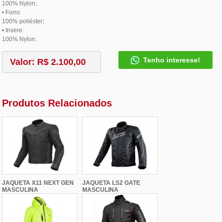
100% Nylon;
• Forro:
100% poliéster;
• Insere:
100% Nylon.
Tenho interesse!
Valor: R$ 2.100,00
Produtos Relacionados
JAQUETA X11 NEXT GEN
JAQUETA LS2 GATE
MASCULINA
MASCULINA