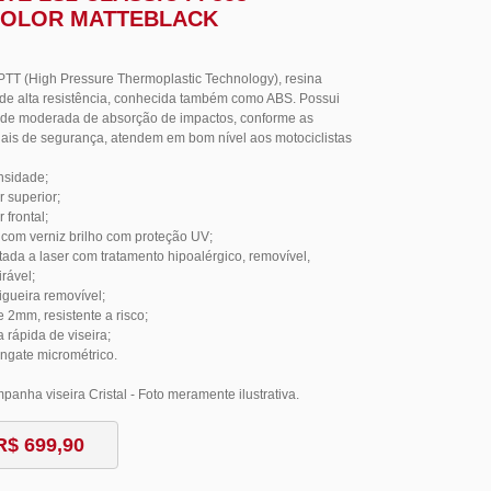
OLOR MATTEBLACK
TT (High Pressure Thermoplastic Technology), resina
 de alta resistência, conhecida também como ABS. Possui
de moderada de absorção de impactos, conforme as
is de segurança, atendem em bom nível aos motociclistas
nsidade;
r superior;
 frontal;
com verniz brilho com proteção UV;
tada a laser com tratamento hipoalérgico, removível,
irável;
igueira removível;
de 2mm, resistente a risco;
a rápida de viseira;
ngate micrométrico.
anha viseira Cristal - Foto meramente ilustrativa.
R$ 699,90