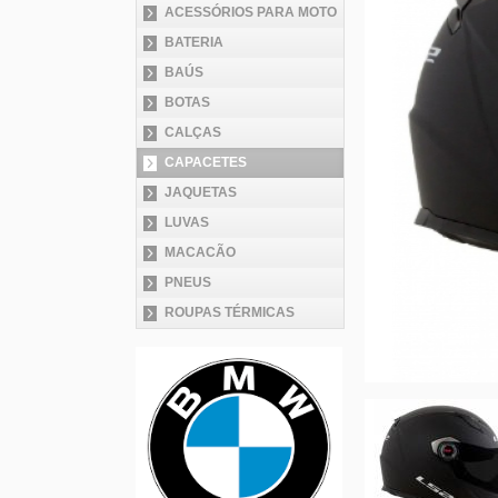
ACESSÓRIOS PARA MOTO
BATERIA
BAÚS
BOTAS
CALÇAS
CAPACETES
JAQUETAS
LUVAS
MACACÃO
PNEUS
ROUPAS TÉRMICAS