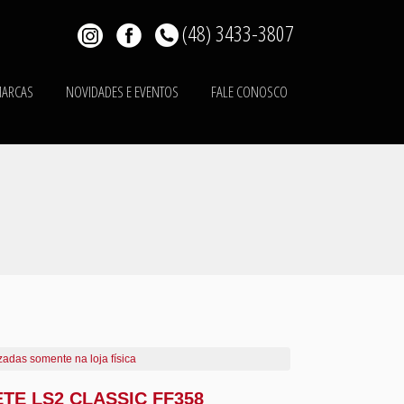
(48) 3433-3807
ARCAS
NOVIDADES E EVENTOS
FALE CONOSCO
zadas somente na loja física
TE LS2 CLASSIC FF358