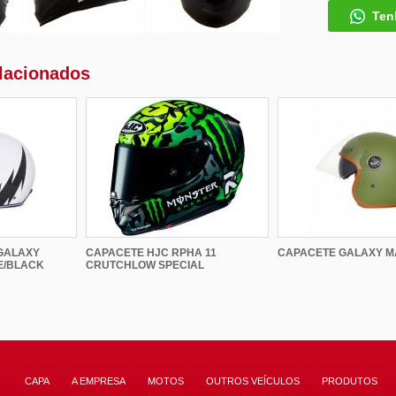
Ten
lacionados
GALAXY
CAPACETE HJC RPHA 11
CAPACETE GALAXY M
E/BLACK
CRUTCHLOW SPECIAL
CAPA
A EMPRESA
MOTOS
OUTROS VEÍCULOS
PRODUTOS