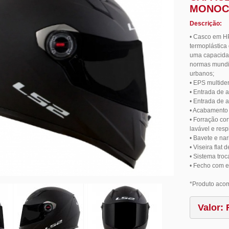
MONOC
Descrição:
• Casco em HP
termoplástica
uma capacida
normas mundia
urbanos;
• EPS multide
• Entrada de a
• Entrada de ar
• Acabamento 
• Forração cor
lavável e resp
• Bavete e nar
• Viseira flat 
• Sistema troc
• Fecho com e
*Produto acomp
Valor: 